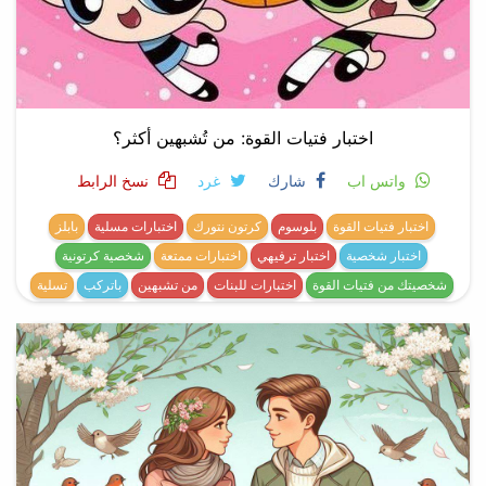
اختبار فتيات القوة: من تُشبهين أكثر؟
واتس اب
شارك
غرد
نسخ الرابط
اختبار فتيات القوة
بلوسوم
كرتون نتورك
اختبارات مسلية
بابلز
اختبار شخصية
اختبار ترفيهي
اختبارات ممتعة
شخصية كرتونية
شخصيتك من فتيات القوة
اختبارات للبنات
من تشبهين
باتركب
تسلية