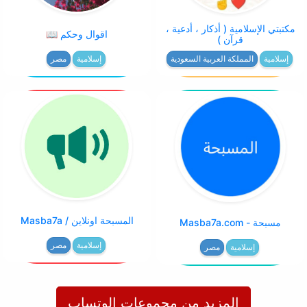
مكتبتي الإسلامية ( أذكار ، أدعية ،
اقوال وحكم 📖
قرآن )
إسلامية
المملكة العربية السعودية
إسلامية
مصر
المسبحة اونلاين / Masba7a
مسبحة - Masba7a.com
إسلامية
مصر
إسلامية
مصر
المزيد من مجموعات الوتساب