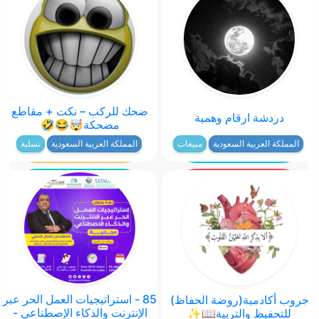
ضحك للركب – نكت + مقاطع
دردشة ارقام وهمية
مضحكة🤯😂🤣
المملكة العربية السعودية
مبيعات
المملكة العربية السعودية
تسلية
85 - استراتيجيات العمل الحر عبر
جروب أكادمية(روضة الحفاظ)
الإنترنت والذكاء الإصطناعي -
للتحفيظ والتربية📖✨