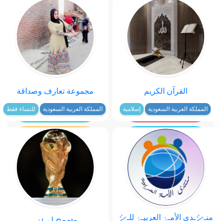
القرآن الكريم
مجموعة تعارف وصداقة
المملكة العربية السعودية
إسلامية
المملكة العربية السعودية
للنساء فقط
منـシـدى الأمـۂ العربيـۂ للـシ