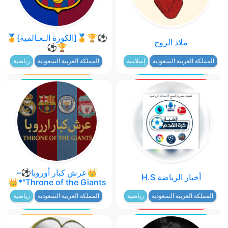
⚽🏆🏅[الكورة الـعـالمية]🏅
ملاذ الروح
🏆⚽
المملكة العربية السعودية
إسلامية
المملكة العربية السعودية
رياضية
👑عرش كبار أوروبا⚽–
أخبار الرياضة H.S
Throne of the Giants"*👑
المملكة العربية السعودية
رياضية
المملكة العربية السعودية
رياضية