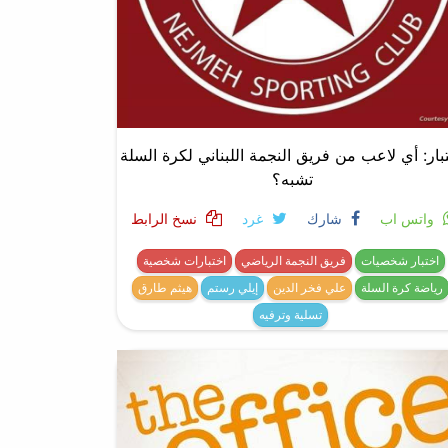
بار: أي لاعب من فريق النجمة اللبناني لكرة السلة
تشبه؟
واتس اب
شارك
غرد
نسخ الرابط
اختبار شخصيات
فريق النجمة الرياضي
اختبارات شخصية
رياضة كرة السلة
علي فخر الدين
إيلي رستم
هيثم طارق
تسلية وترفيه