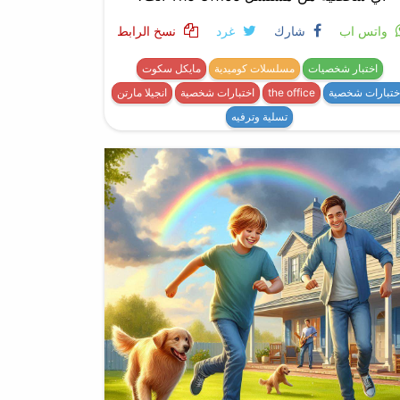
واتس اب
شارك
غرد
نسخ الرابط
اختبار شخصيات
مسلسلات كوميدية
مايكل سكوت
ختبارات شخصية
the office
اختبارات شخصية
انجيلا مارتن
تسلية وترفيه