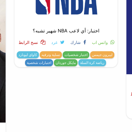
اختبار: أي لاعب NBA شهير تشبه؟
واتس اب
شارك
غرد
نسخ الرابط
ليبرون جيمس
اختبار شخصيات
تسلية وترفيه
كاواي ليونارد
رياضة كرة السلة
مايكل جوردان
اختبارات شخصية