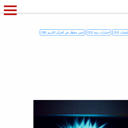
يات (53)
اختبارات دينية (52)
إختبر حفظك في القرآن الكريم (36)