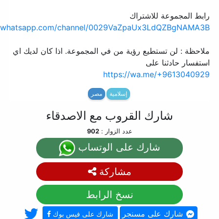
رابط المجموعة للاشتراك
w.whatsapp.com/channel/0029VaZpaUx3LdQZBgNAMA3B
ملاحظة : لن تستطيع رؤية من في المجموعة. اذا كان لديك اي
استفسار حادثنا على
https://wa.me/+9613040929
إسلامية
مصر
شارك القروب مع الاصدقاء
عدد الزوار :
902
شارك على الوتساب
مشاركة
نسخ الرابط
شارك على مسنجر
شارك على فيس بوك