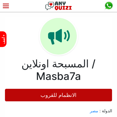
+
أ
ض
ف
المسبحة اونلاين /
Masba7a
الانظمام للقروب
الدولة :
مصر