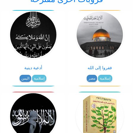
ففروا إلى الله
أدعية دينية
إسلامية
مصر
إسلامية
اليمن