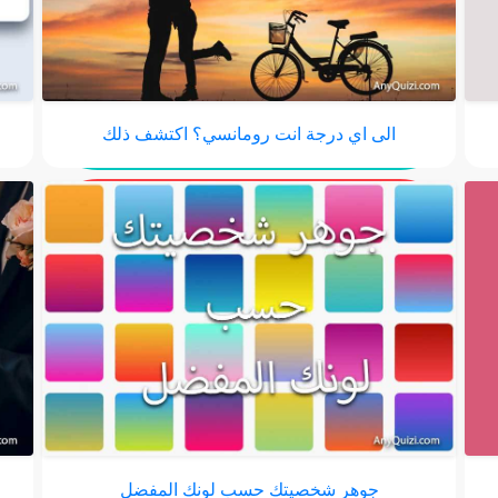
الى اي درجة انت رومانسي؟ اكتشف ذلك
جوهر شخصيتك حسب لونك المفضل