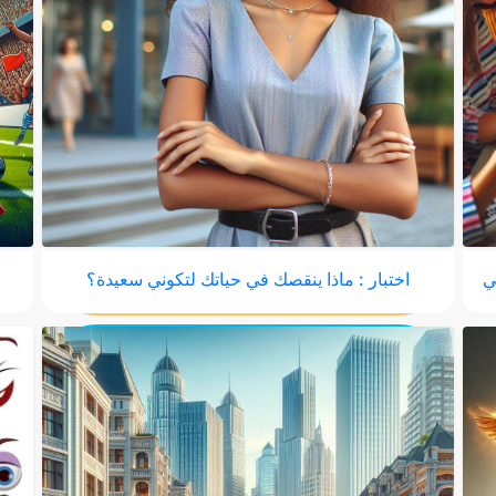
ي
اختبار : ماذا ينقصك في حياتك لتكوني سعيدة؟