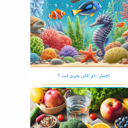
اختبار : اي كائن بحري انت ؟