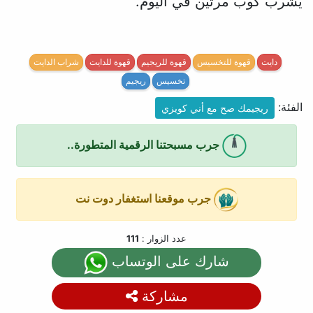
يشرب كوب مرتين في اليوم.
دايت
قهوة للتخسيس
قهوة للريجيم
قهوة للدايت
شراب الدايت
تخسيس
ريجيم
الفئة:
ريجيمك صح مع أني كويزي
جرب مسبحتنا الرقمية المتطورة..
جرب موقعنا استغفار دوت نت
عدد الزوار :
111
شارك على الوتساب
مشاركة