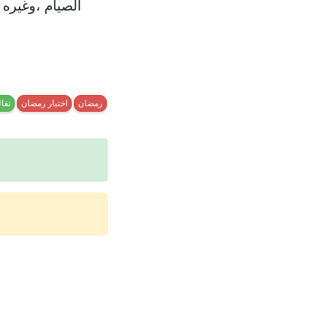
الصيام ،وغيره
رمضان
اختبار رمضان
تقا