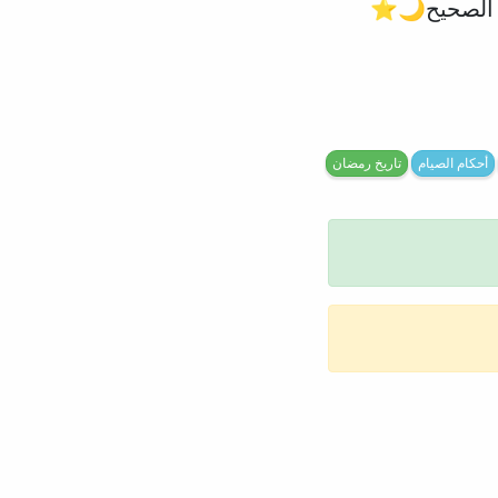
اب الصحيح🌙⭐
أحكام الصيام
تاريخ رمضان