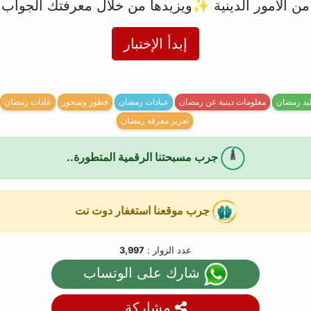
 من الأمور الدينية ✨ويزيدها من خلال معرفتك الجو
إبدأ الإختبار
ليد رمضان
معلومات دينية عن رمضان
عبادات رمضان
فطور وسحور
عادات رمضان
تعزيز معرفة رمضان
جرب مسبحتنا الرقمية المتطورة..
جرب موقعنا استغفار دوت نت
عدد الزوار :
3,997
شارك على الوتساب
مشاركة