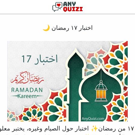
اختبار ١٧ رمضان 🌙
🌙⭐اختبار اليوم ١٧ من رمضان✨ اختبار حول الصيام وغيره، يختبر 