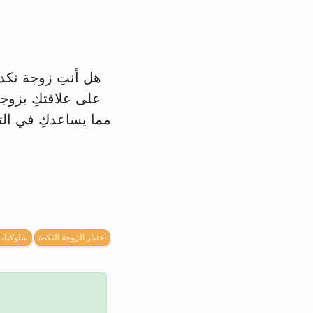
هل أنتِ زوجة نكدة
على علاقتكِ بزوجكِ
مما يساعدكِ في الت
و
اختبار الزوجة النكدة
سلوكيات 