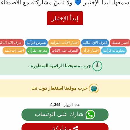
سمعها. ابدأ الإختبار 💙 ولا تنسَ مشاركته مع الاصدقاء.
إبدأ الإختبار
اختبر حفظك
اعرف الآي التالية
اختبار الآيات القرآنية
نصوص قرآنية
اعرف الآية التالي
معلومات قرآنية
اختبار قرآن
التعرف على الآيات
معرفة القرآن
اختبارات دينية
جرب مسبحتنا الرقمية المتطورة..
جرب موقعنا استغفار دوت نت
عدد الزوار :
4,361
شارك على الوتساب
مشاركة