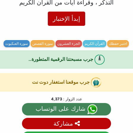
التذكر ، وقراءة آيات من القرآن الكريم
إبدأ الإختبار
اختبر حفظك
القرآن الكريم
الجزء العشرون
سورة القصص
سورة العنكبوت
جرب مسبحتنا الرقمية المتطورة..
جرب موقعنا استغفار دوت نت
عدد الزوار :
4,373
شارك على الوتساب
مشاركة